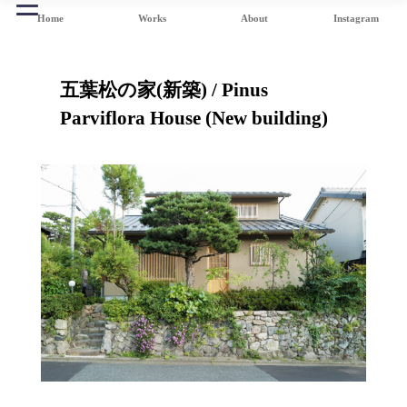
Home
Works
About
Instagram
五葉松の家(新築) / Pinus
Parviflora House (New building)