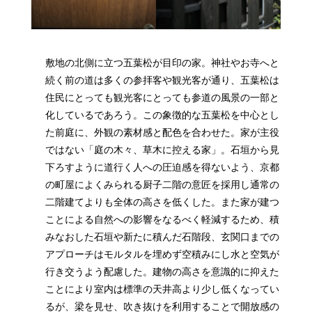
敷地の北側に立つ五葉松が目印の家。神社やお寺へと
続く前の道は多くの参拝客や観光客が通り、五葉松は
住民にとっても観光客にとっても参道の風景の一部と
化しているであろう。この象徴的な五葉松を中心とし
た前庭に、外観の素材感と配色を合わせた。家が主役
ではない「庭の木々、草木に控える家」。石垣から見
下ろすように道行く人への圧迫感を得ないよう、京都
の町屋によくみられる厨子二階の意匠を採用し通常の
二階建てよりも全体の高さを低くした。また家が建つ
ことによる自然への影響をなるべく軽減するため、積
みなおした石垣や新たに積んだ石階段、玄関口までの
アプローチはモルタルを埋めず空積みにし水と空気が
行き交うよう配慮した。建物の高さを意識的に抑えた
ことにより室内は標準の天井高より少し低くなってい
るが、梁を見せ、吹き抜けを利用することで開放感の