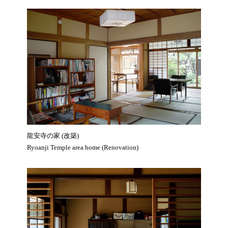
龍安寺の家 (改築)
Ryoanji Temple area home (Renovation)