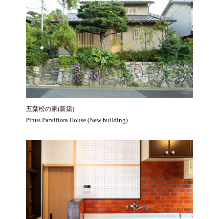
五葉松の家(新築)
Pinus Parviflora House (New building)