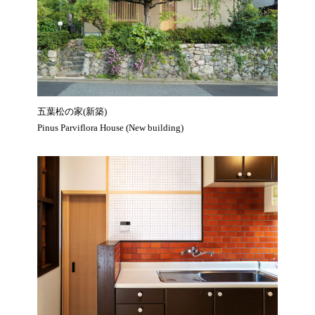
五葉松の家(新築)
Pinus Parviflora House (New building)