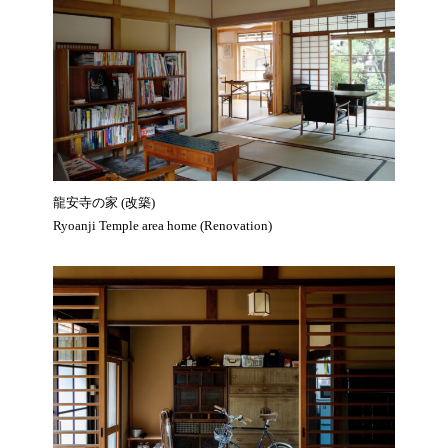
龍安寺の家 (改築)
Ryoanji Temple area home (Renovation)