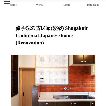
Home
Works
About
Instagram
修学院の古民家(改築) Shugakuin
traditional Japanese home
(Renovation)