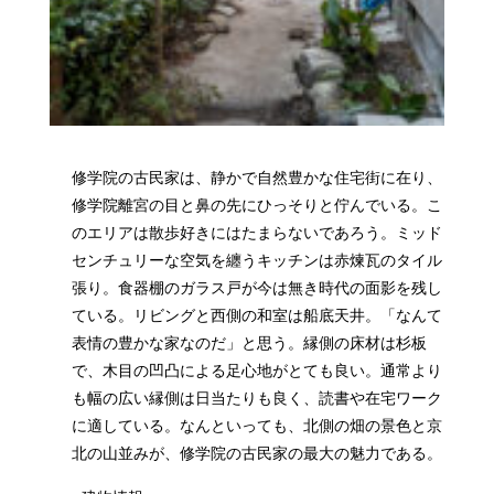
修学院の古民家は、静かで自然豊かな住宅街に在り、
修学院離宮の目と鼻の先にひっそりと佇んでいる。こ
のエリアは散歩好きにはたまらないであろう。ミッド
センチュリーな空気を纏うキッチンは赤煉瓦のタイル
張り。食器棚のガラス戸が今は無き時代の面影を残し
ている。リビングと西側の和室は船底天井。「なんて
表情の豊かな家なのだ」と思う。縁側の床材は杉板
で、木目の凹凸による足心地がとても良い。通常より
も幅の広い縁側は日当たりも良く、読書や在宅ワーク
に適している。なんといっても、北側の畑の景色と京
北の山並みが、修学院の古民家の最大の魅力である。