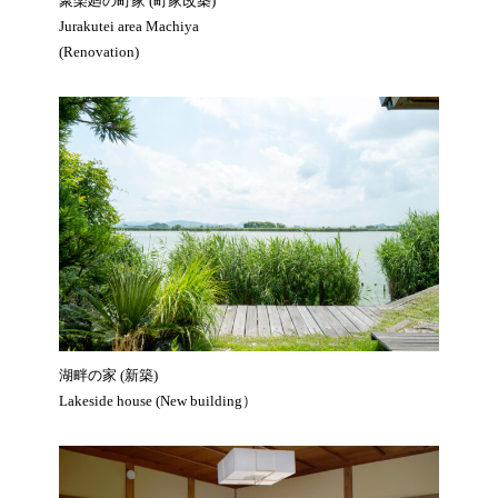
聚楽廻の町家 (町家改築)
Jurakutei area Machiya
(Renovation)
湖畔の家 (新築)
Lakeside house (New building）